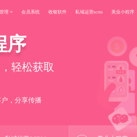
务管理
会员系统
收银软件
私域运营scrm
美业小程序
报表
务
RM
程序
报表
务
，赋能商家
系统，大幅
，搞定拓、留、
力，轻松获取
，赋能商家
系统，大幅
经营数据全掌握
工提成自动统计
群裂变增长
客户，分享传播
经营数据全掌握
工提成自动统计