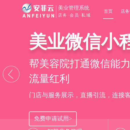
美业管理系统
首页
店
店务·会员·私域
智能AI经营
高效管理店
私域运营SC
美业微信小
智能AI经营
高效管理店
多维度经营报表分析
易用的智能美业管理
私域流量池运营管理
帮美容院打通微信能
多维度经营报表分析
易用的智能美业管理
业绩全面提升
提升效率69%
锁、升
流量红利
业绩全面提升
提升效率69%
重要报表自动生成，业绩随时看，
扫码快速收银，微信在线预约，员
全域引流获客，私域促活转化，社
门店与服务展示，直播引流，连接
重要报表自动生成，业绩随时看，
扫码快速收银，微信在线预约，员
免费申请试用>
免费申请试用>
免费申请试用>
免费申请试用>
免费申请试用>
免费申请试用>