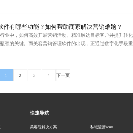
容院拓客软件作为核心工具，通过技术
软件有哪些功能？如何帮助商家解决营销难题？
容行业中，如何高效开展营销活动、精准触达目标客户并提升转
长瓶颈的关键。而美容营销管理软件的出现，正通过数字化手段
商家实现从“被动等待”到“主动吸
1
2
3
4
下一页
快速导航
统
美容院解决方案
私域运营scrm