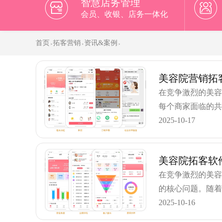
智慧店务管理
会员、收银、店务一体化
首页
拓客营销
资讯&案例
>
>
>
美容院营销拓
在竞争激烈的美
每个商家面临的
美容院营销拓客
2025-10-17
美容院拓客软
在竞争激烈的美
的核心问题。随着
更令人惊喜的是
2025-10-16