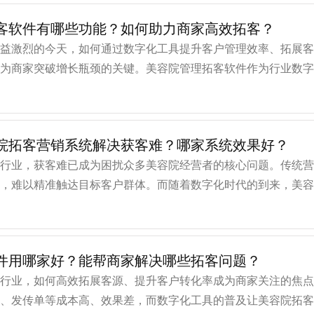
客软件有哪些功能？如何助力商家高效拓客？
日益激烈的今天，如何通过数字化工具提升客户管理效率、拓展
成为商家突破增长瓶颈的关键。美容院管理拓客软件作为行业数
通过整合直播营销、会员管理、优惠券
院拓客营销系统解决获客难？哪家系统效果好？
容行业，获客难已成为困扰众多美容院经营者的核心问题。传统
低，难以精准触达目标客户群体。而随着数字化时代的到来，美
其强大的功能，成为破解获客难题的关
件用哪家好？能帮商家解决哪些拓客问题？
容行业，如何高效拓展客源、提升客户转化率成为商家关注的焦
推、发传单等成本高、效果差，而数字化工具的普及让美容院拓